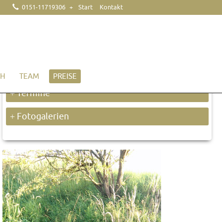
0151-11719306
Start
Kontakt
CH
TEAM
PREISE
Termine
Fotogalerien